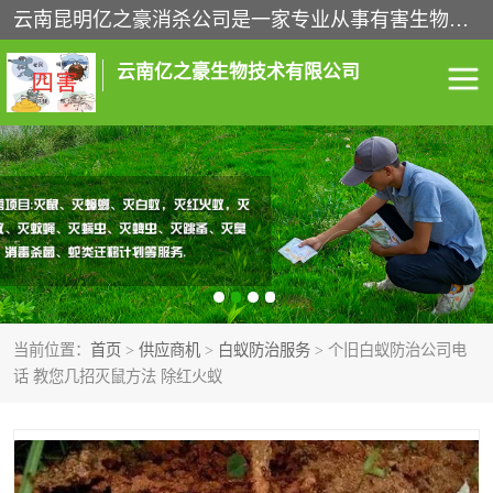
云南昆明亿之豪消杀公司是一家专业从事有害生物防治综合治理的公司，治理服务包括：灭鼠,杀虫,除虫,除蟑螂,白蚁防治,消杀等；安全环保,快速上门,价格透明,完善的售后服务,不影响您的生活工作。
云南亿之豪生物技术有限公司
灭鼠服务
杀虫服务
除虫服务
除蟑螂服务
白蚁防治服务
消杀服务
当前位置：
首页
>
供应商机
>
白蚁防治服务
> 个旧白蚁防治公司电
昆明灭老鼠
昆明灭蟑螂
话 教您几招灭鼠方法 除红火蚁
昆明除四害
昆明消杀公司
昆明消毒公司
昆明白蚁防治