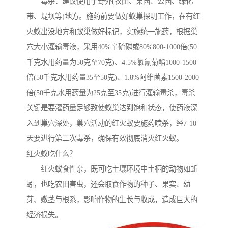
毒杀：建议使用于野外(农田、果园、公园、绿化
带、堤坝等)地方。施药前要做好蚁巢探明工作，在有红
火蚁出没地方和蚁巢做好标记，实施统一施药，根据巢
穴大小灌输毒液，采用40%辛硫磷或80%800-1000倍(50
千克水用药量为50克至70克)、4.5%氯氰菊酯1000-1500
倍(50千克水用药量35至50克)、1.8%阿维菌素1500-2000
倍(50千克水用药量为25克至35克)进行灌输毒杀，毒杀
关键是要灌药量足够致使蚁巢达到饱和状态，使药液深
入到巢穴深处，巢穴活动的红火蚁要施药喷杀，经7-10
天要进行第二次毒杀，确保有效彻底消灭红火蚁。
红火蚁吃什么？
红火蚁食性杂，既可吃土壤环境中土栖的动物如蚯
蚓，也吃农田害虫，还会取食作物的种子、果实、幼
芽、嫩茎与根系，影响作物的生长与收成，造成巨大的
经济损失。