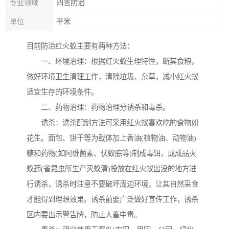
专业领域
四害防治
单位
平米
目前防治红火蚁主要有两种方法：
一、环境治理：根据红火蚁生理特性，断其食粮，
做好环境卫生清理工作，清除垃圾、杂草，减小红火蚁
适宜生存的环境条件。
二、药物治理：药物治理分诱杀和毒杀。
诱杀：诱杀配制方法可采用红火蚁喜欢吃的食物如
花生。面包、饼干等为载体加上香油(植物油、动物油)
糖和药物(如阿维菌素、伏蚁腙等)制成毒饵，或成品灭
蚁药(省昆虫所生产灭蚁清)投放在红火蚁出没的地方进
行诱杀，诱杀时注意不要破坏周边环境，让其自然采食
才能得到理想效果。诱杀前要广泛做好宣传工作，诱杀
区内要出示警告牌，防止人畜中毒。