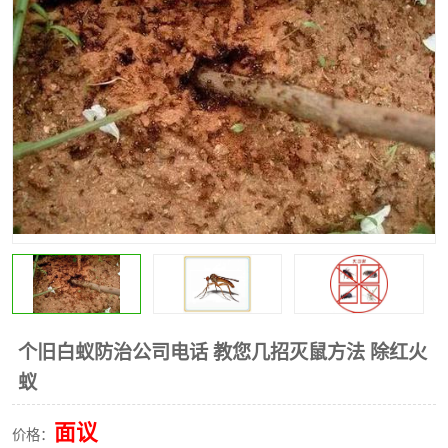
昆明灭红火蚁公司
昆明驱蛇公司
昆明除虫除蚁
个旧白蚁防治公司电话 教您几招灭鼠方法 除红火
蚁
面议
价格：