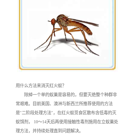
用什么方法来消灭红火蚁？
除掉一个单的蚁巢是容易的，但要灭绝整个种群非
常艰难。目前美国、澳洲与新西兰所推荐使用的方法
是"二阶段处理方法"，在红火蚁觅食区散布含低毒的灭
蚁饵剂， 10～14天后再使用接触性毒剂施用在立蚁巢处
理方法，并持续处理直到问题解决。