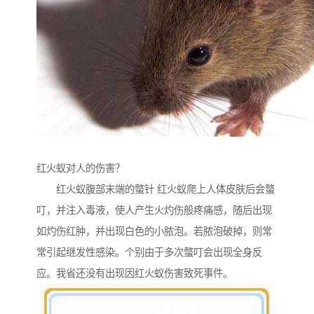
红火蚁对人的伤害？
红火蚁腹部末端的螫针 红火蚁爬上人体皮肤后会螫
叮，并注入毒液，使人产生火灼伤般疼痛感，随后出现
如灼伤红肿，并出现白色的小脓泡。若脓泡破掉，则常
常引起继发性感染。个别由于多次螫叮会出现全身反
应。我省还没有出现因红火蚁伤害致死事件。