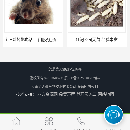
个旧除蟑螂电话 上门服务_价格低_比三家
红河公司灭鼠 经验丰富
您是第
3399247
位访客
版权所有 ©2026-08-08
滇ICP备2025050327号-2
云南亿之豪生物技术有限公司
保留所有权利.
技术支持：
八方资源网
免责声明
管理员入口
网站地图
瑞丽商店灭鼠 联系电话
大理酒吧灭鼠 亿之豪生物