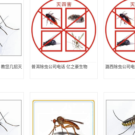
 教您几招灭
普洱除虫公司电话 亿之豪生物
潞西除虫公司电