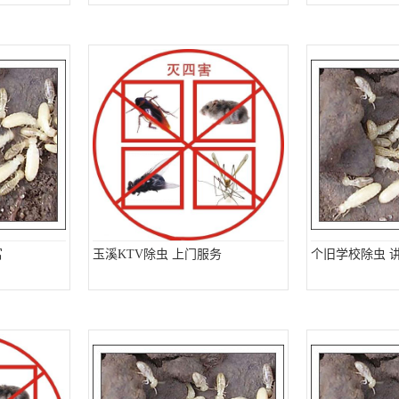
富
玉溪KTV除虫 上门服务
个旧学校除虫 