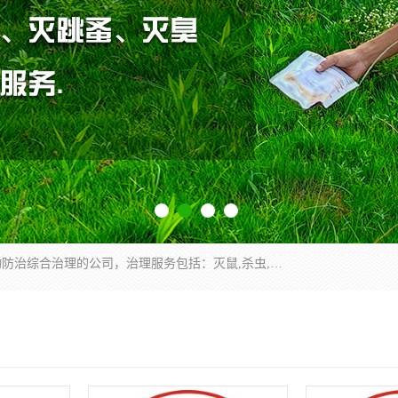
云南昆明亿之豪消杀公司是一家专业从事有害生物防治综合治理的公司，治理服务包括：灭鼠,杀虫,除虫,除蟑螂,白蚁防治,消杀等；安全环保,快速上门,价格透明,完善的售后服务,不影响您的生活工作。