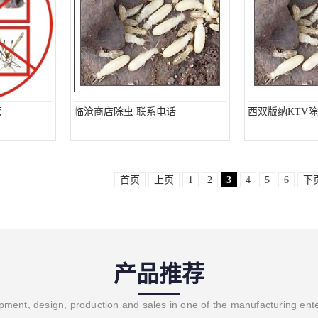
营
临沧商店除虫 联系电话
西双版纳KTV除
首页
上页
1
2
3
4
5
6
下
产品推荐
ment, design, production and sales in one of the manufacturing ent