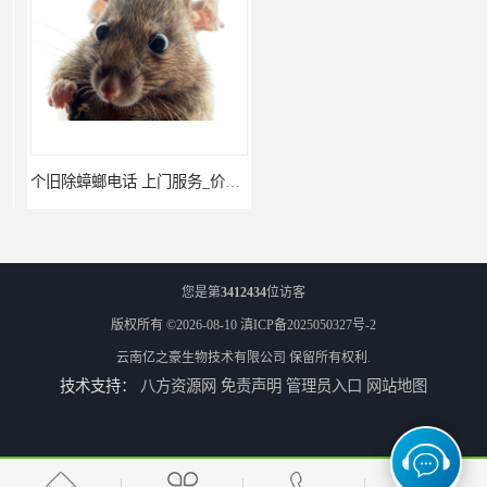
个旧除蟑螂电话 上门服务_价格低_比三家
红河公司灭鼠 经验丰富
您是第
3412434
位访客
版权所有 ©2026-08-10
滇ICP备2025050327号-2
云南亿之豪生物技术有限公司
保留所有权利.
技术支持：
八方资源网
免责声明
管理员入口
网站地图
瑞丽商店灭鼠 联系电话
大理酒吧灭鼠 亿之豪生物