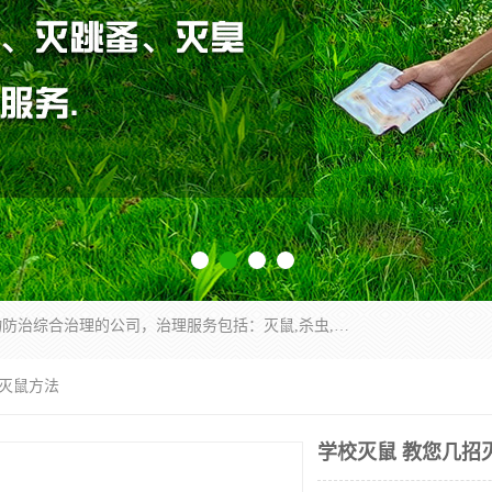
云南昆明亿之豪消杀公司是一家专业从事有害生物防治综合治理的公司，治理服务包括：灭鼠,杀虫,除虫,除蟑螂,白蚁防治,消杀等；安全环保,快速上门,价格透明,完善的售后服务,不影响您的生活工作。
招灭鼠方法
学校灭鼠 教您几招