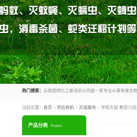
热门搜索：
当前位置：
首页
>
供应商机
>
灭鼠服务
> 学校灭鼠 教您几
产品分类
Product