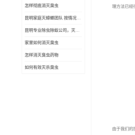
怎样彻底消灭臭虫
理方法已经
昆明家庭灭蟑螂团队 按情况提出解决方案
昆明专业除虫除蚁公司，灭鼠，灭蟑螂，灭蚊虫，灭白蚁，灭红火蚁
家里如何消灭臭虫
怎样消灭臭虫药物
如何有效灭杀臭虫
由于我们的