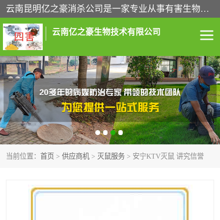
云南昆明亿之豪消杀公司是一家专业从事有害生物防治综合治理的公司，治理服务包括：灭鼠,杀虫,除虫,除蟑螂,白蚁防治,消杀等；安全环保,快速上门,价格透明,完善的售后服务,不影响您的生活工作。
云南亿之豪生物技术有限公司
灭鼠服务
杀虫服务
除虫服务
除蟑螂服务
白蚁防治服务
消杀服务
当前位置：
首页
>
供应商机
>
灭鼠服务
> 安宁KTV灭鼠 讲究信誉
昆明灭老鼠
昆明灭蟑螂
昆明除四害
昆明消杀公司
昆明消毒公司
昆明白蚁防治