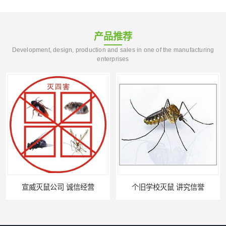
产品推荐
Development, design, production and sales in one of the manufacturing
enterprises
个旧学校灭鼠 讲究信誉