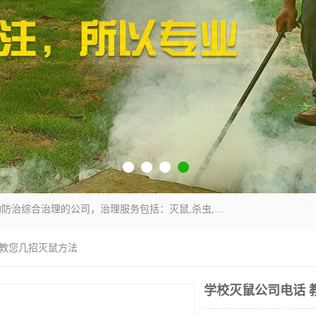
云南昆明亿之豪消杀公司是一家专业从事有害生物防治综合治理的公司，治理服务包括：灭鼠,杀虫,除虫,除蟑螂,白蚁防治,消杀等；安全环保,快速上门,价格透明,完善的售后服务,不影响您的生活工作。
 教您几招灭鼠方法
学校灭鼠公司电话 