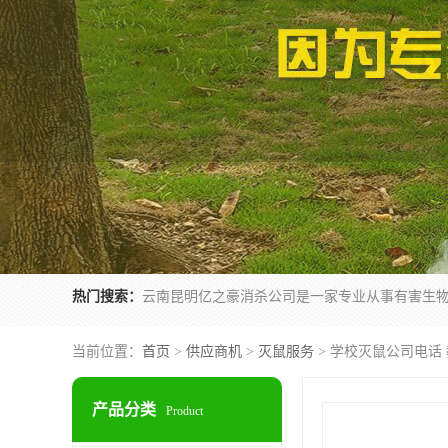
热门搜索：
当前位置：
首页
>
供应商机
>
灭鼠服务
> 学校灭鼠公司电话
产品分类
Product