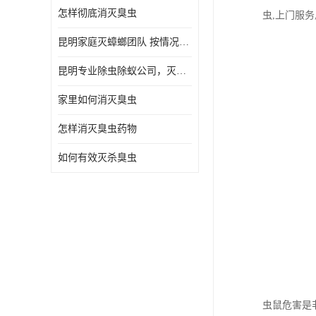
怎样彻底消灭臭虫
虫,上门服务
昆明家庭灭蟑螂团队 按情况提出解决方案
昆明专业除虫除蚁公司，灭鼠，灭蟑螂，灭蚊虫，灭白蚁，灭红火蚁
家里如何消灭臭虫
怎样消灭臭虫药物
如何有效灭杀臭虫
虫鼠危害是