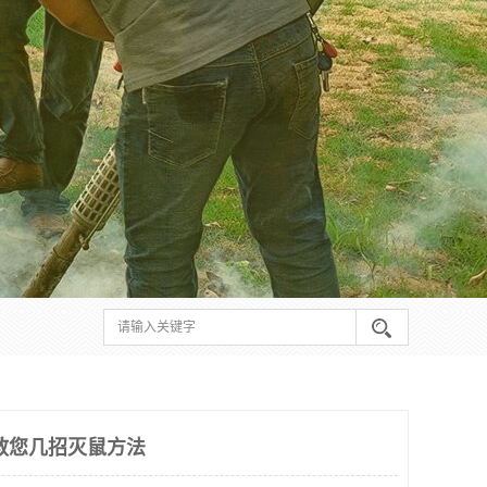
教您几招灭鼠方法