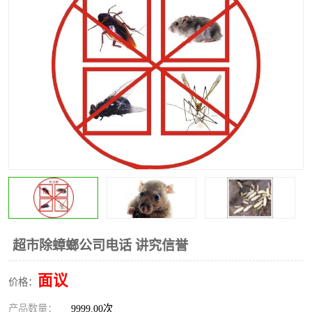
昆明灭红火蚁公司
昆明驱蛇公司
昆明除虫除蚁
超市除蟑螂公司电话 讲究信誉
面议
价格：
产品数量：
9999.00次