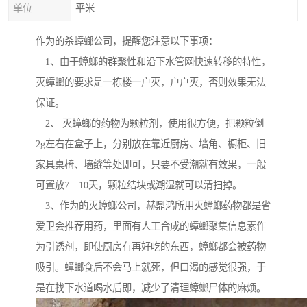
单位
平米
作为的杀蟑螂公司，提醒您注意以下事项：
1、由于蟑螂的群聚性和沿下水管网快速转移的特性，
灭蟑螂的要求是一栋楼一户灭，户户灭，否则效果无法
保证。
2、 灭蟑螂的药物为颗粒剂，使用很方便，把颗粒倒
2g左右在盒子上，分别放在靠近厨房、墙角、橱柜、旧
家具桌椅、墙缝等处即可，只要不受潮就有效果，一般
可置放7—10天，颗粒结块或潮湿就可以清扫掉。
3、作为的灭蟑螂公司，赫鼎鸿所用灭蟑螂药物都是省
爱卫会推荐用药，里面有人工合成的蟑螂聚集信息素作
为引诱剂，即使厨房有再好吃的东西，蟑螂都会被药物
吸引。蟑螂食后不会马上就死，但口渴的感觉很强，于
是在找下水道喝水后即，减少了清理蟑螂尸体的麻烦。