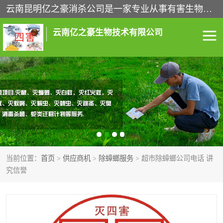
云南昆明亿之豪消杀公司是一家专业从事有害生物防治综合治理的公司，治理服务包括：灭鼠,杀虫,除虫,除蟑螂,白蚁防治,消杀等；安全环保,快速上门,价格透明,完善的售后服务,不影响您的生活工作。
云南亿之豪生物技术有限公司
灭鼠服务
杀虫服务
除虫服务
除蟑螂服务
白蚁防治服务
消杀服务
当前位置：
首页
>
供应商机
>
除蟑螂服务
> 超市除蟑螂公司电话 讲
昆明灭老鼠
昆明灭蟑螂
究信誉
昆明除四害
昆明消杀公司
昆明消毒公司
昆明白蚁防治