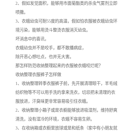
2、假如发觉面积，能够用市面菊酯类的杀虫气雾剂立即
喷撒。
3、衣蛾幼虫可耐55度的高温，假如怕衣服被衣蛾幼虫环
境污染，能够用烫斗整烫衣服消灭幼虫。
坏消息中的喜讯，
衣蛾幼虫并不是咬手，都不散播病症，
除开恶心想吐点，也并无大害。
那怎样防范收纳整理起来的衣服被衣蛾咬烂呢？
收纳整理衣服裤子怎样做
1、收纳整理转季衣服裤子前，先开展清理晾干，羊毛绒
纺织物等不可以用手洗的拿来洗衣，切忌把未清理的衣
服放进，汗臭味更非常容易吸引住衣蛾。
2、收纳整理小箱子或是衣橱能够放进吸湿剂，维持舒爽
清洗，没有湿冷的环境，衣蛾不容易生卵。
3、在收纳箱或衣橱里放球或是和纸条（家中有小朋友就