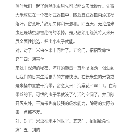
落叶我们一起了解除米虫原先可以那么实际操作。先将
大米放进在一个密闭式器皿中，随后直往器皿内添加杨
落叶，留意叶片必须匀称和米混和。四五天，无论是米
虫还是幼虫都被绝情的杀掉。是只必须用簸箕将大米开
展全面性挑选，筛出小虫子就能。
对，对了！米虫在米中问世了。五窍门，招招致命性
窍门四：海带丝
来源于深海的秘密，海洋的能量一直那麽强劲，强劲到
让我们的日常生活更为的方便快捷。在长米虫的米袋或
是米桶中置放干海带，留意大米：海棠花=100：1。在海
带丝的下，可恨的虫子早就没了存活的空间了。并且除
开灭虫外，干海带也有较强的吸水能力，除霉的实际效
果一点都不差。
对，对了！米虫在米中问世了。五窍门，招招致命性
窍门五：别的