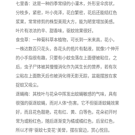
七里香：这是一种四季常绿的小灌木，外形呈伞房状，
分枝多，紧密，叶小亮泽，花白繁密，花后还能结红色
浆果，常常修剪的株型美观大方，能为陋室增加美感。
叶片有浓浓的辛、甜香味，驱蚊效果很好。
食虫草：一种菊科草本植物，可长到一米来高，花小，
一株达数百只花头，各花头的苞片有黏液，就像5个伸开
的小手指很有趣，只要有小蚊虫落在上面便被粘住，之
后，虫子尸体被其慢慢消化作为其生长的营养，若有灰
尘粘在上面数天后也被消化得无影无踪，盆栽摆放在家
捉蚊又吸尘。
逐蝇梅：其枝叶与花朵中挥发出蚊蝇敏感的气味，具有
很强的驱逐蚊蝇，而对人体*伤害。它不但驱逐蚊蝇效果
好，而且花色靓艳，花有红、黄、白等色，花朵初开时
常为或粉红色，随后逐渐变为橘或橘红色，后呈红色，
所以才得"驱蚊七变花"美誉，摆在窗边，赏心悦目。