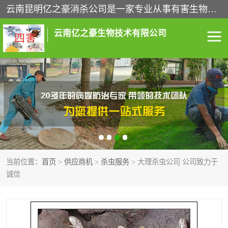
云南昆明亿之豪消杀公司是一家专业从事有害生物防治综合治理的公司，治理服务包括：灭鼠,杀虫,除虫,除蟑螂,白蚁防治,消杀等；安全环保,快速上门,价格透明,完善的售后服务,不影响您的生活工作。
云南亿之豪生物技术有限公司
灭鼠服务
杀虫服务
除虫服务
除蟑螂服务
白蚁防治服务
消杀服务
当前位置：
首页
>
供应商机
>
杀虫服务
> 大理杀虫公司 公司致力于
昆明灭老鼠
昆明灭蟑螂
诚信
昆明除四害
昆明消杀公司
昆明消毒公司
昆明白蚁防治