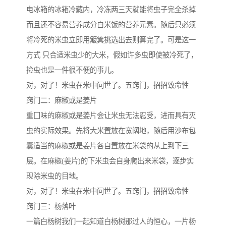
电冰箱的冰箱冷藏内，冷冻两三天就能将虫子完全杀掉
而且还不容易营养成分白米饭的营养元素。随后只必须
将冷死的米虫立即用簸箕挑选出去则算完了。可是这一
方式 只合适米虫少的大米，假如许多虫即使被冷死了，
捡虫也是一件很不便的事儿。
对，对了！米虫在米中问世了。五窍门，招招致命性
窍门二：麻椒或是姜片
重囗味的麻椒或是姜片会让米虫无法忍受，进而具有灭
虫的实际效果。先将大米置放在宽阔地，随后用沙布包
囊适当的麻椒或是姜片各自置放在米袋的从上到下三
层。在麻椒(姜片)的下米虫会自身爬出来米袋，逐步实
现除米虫的目地。
对，对了！米虫在米中问世了。五窍门，招招致命性
窍门三：杨落叶
一篇白杨树我们一起知道白杨树那过人的恒心，一片杨