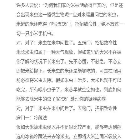
许多人要说：“为何我们家的米被储放得严实的，但是还
会出现米虫这一怪微生物呢?”应对米罐里问世的米虫，
米罐的米还吃得了吗?五窍门，招招致命性，绝不放过一
切一只小米手机虫。
对，对了！米虫在米中问世了。五窍门，招招致命性
米长米虫归属于一种天气现象，假如家里的大米不在被
你了解的状况下长米虫了。先不必慌，不必急，不必立
即把米给抛下。长米虫的米还是能够吃的，可是在服用
前必须将米虫去除。假如米虫非常多，大米也就不可以
吃完，所有喂小虫子了，米芯早就空空如也。到底如何
能够去除米中的虫子呢?窍门处理你的疑难病症。
对，对了！米虫在米中问世了。五窍门，招招致命性
窍门一：冷藏法
假如大米被米虫侵入并不是很比较严重，能够考虑到挑
选电冰箱冷藏法来去除米虫。立即将大米连同米袋放入